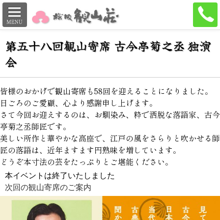
第五十八回観山寄席
古今亭菊之丞 独演
会
皆様のおかげで観山寄席も58回を迎えることになりました。
日ごろのご愛顧、心より感謝申し上げます。
さて今回お迎えするのは、お馴染み、粋で洒脱な落語家、古今
亭菊之丞師匠です。
美しい所作と華やかな高座で、江戸の風をさらりと吹かせる師
匠の落語は、近年ますます円熟味を増しています。
どうぞ本寸法の芸をたっぷりとご堪能ください。
本イベントは終了いたしました
次回の観山寄席のご案内