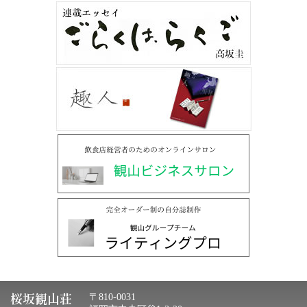
桜坂観山荘
〒810-0031