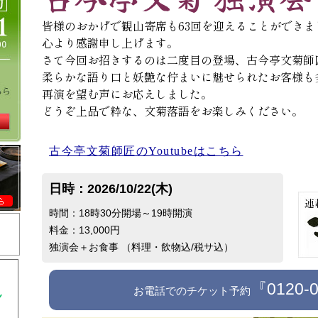
皆様のおかげで観山寄席も63回を迎えることができま
心より感謝申し上げます。
さて今回お招きするのは二度目の登場、古今亭文菊師
柔らかな語り口と妖艶な佇まいに魅せられたお客様も
再演を望む声にお応えしました。
どうぞ上品で粋な、文菊落語をお楽しみください。
古今亭文菊師匠のYoutubeはこちら
日時：2026/10/22(木)
時間：18時30分開場～19時開演
料金：13,000円
独演会＋お食事 （料理・飲物込/税サ込）
『0120-
お電話でのチケット予約