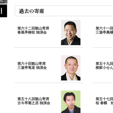
過去の寄席
第六十二回観山寄席
第六十一
春風亭柳枝 独演会
三遊亭萬橘
第六十回観山寄席
第五十九
三遊亭竜楽 独演会
柳家小せん
第五十八回観山寄席
第五十七
古今亭菊之丞 独演会
桂 春蝶 