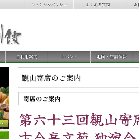
キャンセルポリシー
よくある質問
お
ご利用案内
イベント
地図・店舗情報
観山寄席のご案内
寄席のご案内
第六十三回観山寄
古今亭文菊 独演会