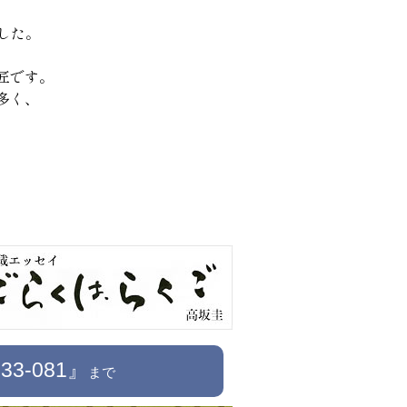
した。
匠です。
多く、
033-081』
まで