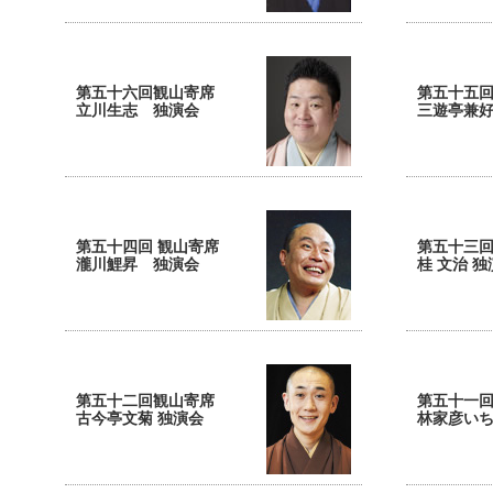
第五十六回観山寄席
第五十五
立川生志 独演会
三遊亭兼
第五十四回 観山寄席
第五十三
瀧川鯉昇 独演会
桂 文治 独
第五十二回観山寄席
第五十一
古今亭文菊 独演会
林家彦いち