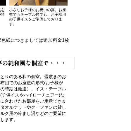
気を
小さなお子様のお祝いの宴。お座
が特
敷でもテーブル席でも、お子様用
の子供イスをご準備しておりま
す。
形色紙につきましては追加料金1枚
亭の純和風な個室で・・・
ゆとりのある和の個室。畳敷きのお
布団でのお座敷の形式(お子様が
んの時期は最適）、イス・テーブル
(子供イスやハイローチェアー)な
望に合わせたお部屋をご用意できま
たタオルケットやクーファンの貸し
ミルク用の冷まし湯などのご要望に
えします。