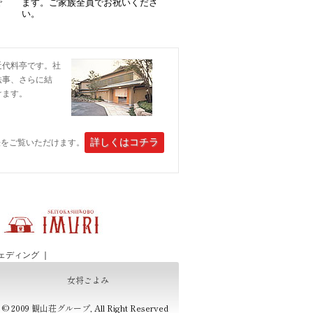
で
ます。ご家族全員でお祝いくださ
い。
近代料亭です。社
法事、さらに結
けます。
詳しくはコチラ
法をご覧いただけます。
ェディング
｜
女将ごよみ
s © 2009
観山荘グループ
, All Right Reserved