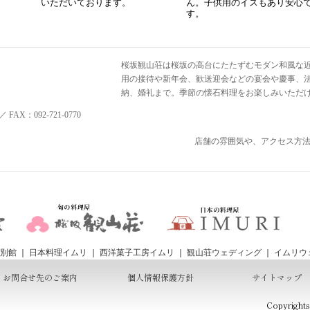
いただいております。
ん。子供用のイスもあり安心
す。
桜坂観山荘は桜坂の高台にたたずむモダン和風な
用の接待や新年会、歓送迎会などの宴会や慶事、
納、婚礼まで。季節の懐石料理をお楽しみいただ
 FAX：092-721-0770
店舗の雰囲気や、アクセス方
別館
｜
日本料理イムリ
｜
西洋菓子工房イムリ
｜
観山荘ウェディング
｜
イムリウ
お問合せ先のご案内
個人情報保護方針
サイトマップ
Copyright