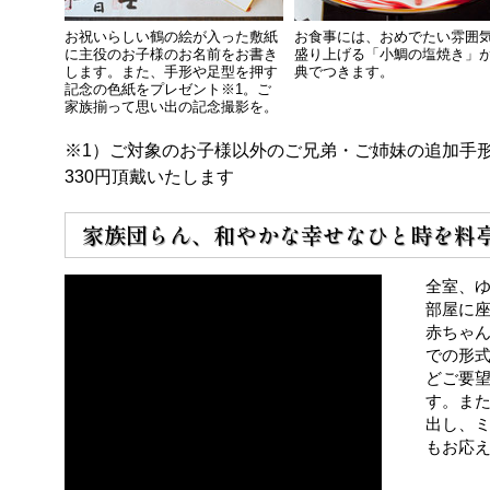
お祝いらしい鶴の絵が入った敷紙
お食事には、おめでたい雰囲
に主役のお子様のお名前をお書き
盛り上げる「小鯛の塩焼き」
します。また、手形や足型を押す
典でつきます。
記念の色紙をプレゼント※1。ご
家族揃って思い出の記念撮影を。
※1）ご対象のお子様以外のご兄弟・ご姉妹の追加手
330円頂戴いたします
家族団らん、和やかな幸せなひと時を料
全室、
部屋に座
赤ちゃ
での形式
どご要
す。ま
出し、
もお応