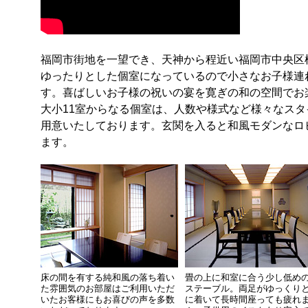
福岡市街地を一望でき、天神から程近い福岡市中央区
ゆったりとした個室になっているので小さなお子様連
す。喜ばしいお子様の祝いの宴を寛ぎの和の空間でお
大小11室からなる個室は、人数や様式など様々なス
用意いたしております。玄関を入ると和風モダンなロ
ます。
床の間を有する純和風の落ち着い
畳の上に和室に合う少し低め
た雰囲気のお部屋はご利用いただ
ステーブル。両足がゆっくり
いたお客様にもお喜びの声を多数
に着いて長時間座っても疲れ