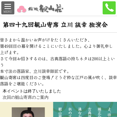
第四十九回観山寄席
立川 談幸 独演会
皆さまから温かいお声がけをたくさんいただき、
第49回目の幕を開けることにいたしました。心より御礼申し
上げます。
さて今回お招きするのは、古典落語の持ちネタは200以上とい
う
本寸法の落語家、立川談幸師匠です。
観山寄席は四度目のご登場！どうぞ粋な江戸の風が吹く、談幸
落語をご堪能ください。
本イベントは終了いたしました
次回の観山寄席のご案内