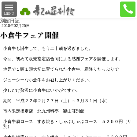
料理
イベント
ご案内
地図
別館日記
2010年02月25日
小倉牛フェア開催
小倉牛も誕生して、もう二十歳を過ぎました。
今回、初めて販売指定店合同による感謝フェアを開催します。
地元で１頭１頭大切に育てられた小倉牛、霜降りたっぷりで
ジューシーな小倉牛をお召し上がりください。
少しだけ贅沢に小倉牛はいかがですか。
期間 平成２２年２月２７日（土）～３月３１日（水）
市内限定指定店 北九州料亭 観山荘別館
小倉牛肩ロース すき焼き・しゃぶしゃぶコース ５２５０円（サ
別）
小倉牛特選ロース すき焼き・しゃぶしゃぶコース ６３００円