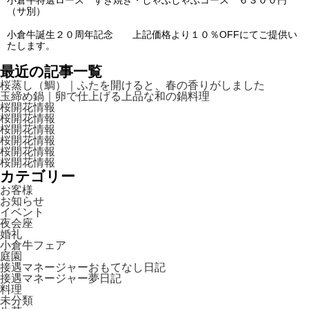
（サ別）
小倉牛誕生２０周年記念 上記価格より１０％OFFにてご提供い
たします。
最近の記事一覧
桜蒸し（鯛）｜ふたを開けると、春の香りがしました
玉締め鍋｜卵で仕上げる上品な和の鍋料理
桜開花情報
桜開花情報
桜開花情報
桜開花情報
桜開花情報
桜開花情報
カテゴリー
お客様
お知らせ
イベント
夜会座
婚礼
小倉牛フェア
庭園
接遇マネージャーおもてなし日記
接遇マネージャー夢日記
料理
未分類