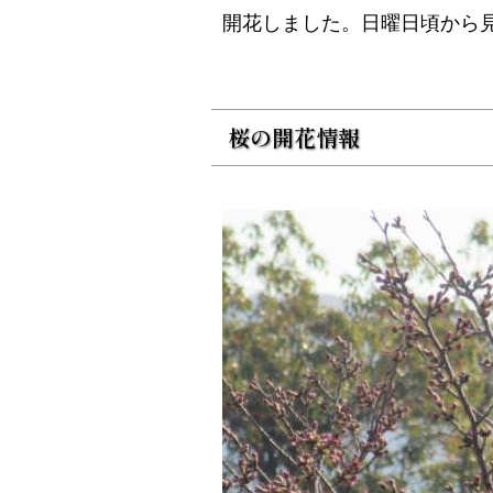
開花しました。日曜日頃から
桜の開花情報