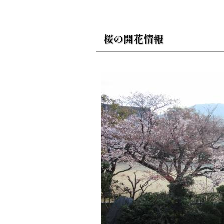
桜の開花情報