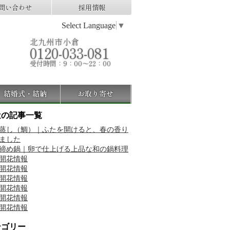
問い合わせ
採用情報
Select Language
▼
北九州市小倉
0120-033-081
受付時間：9：00～22：00
結婚式・結納
お取り寄せ
近の記事一覧
蒸し（鯛）｜ふたを開けると、春の香り
ました
締め鍋｜卵で仕上げる上品な和の鍋料理
開花情報
開花情報
開花情報
開花情報
開花情報
開花情報
テゴリー