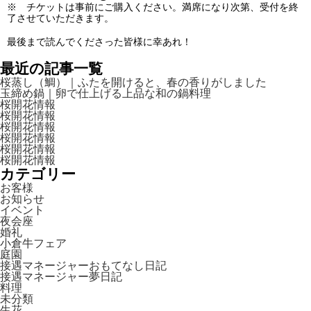
※ チケットは事前にご購入ください。満席になり次第、受付を終
了させていただきます。
最後まで読んでくださった皆様に幸あれ！
最近の記事一覧
桜蒸し（鯛）｜ふたを開けると、春の香りがしました
玉締め鍋｜卵で仕上げる上品な和の鍋料理
桜開花情報
桜開花情報
桜開花情報
桜開花情報
桜開花情報
桜開花情報
カテゴリー
お客様
お知らせ
イベント
夜会座
婚礼
小倉牛フェア
庭園
接遇マネージャーおもてなし日記
接遇マネージャー夢日記
料理
未分類
生花