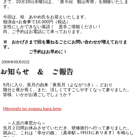
さて、10月18日水曜日は、「第９回 観山寄席」を開催いたしま
す。
今回は、桂 あやめ氏をお迎えいたします。
独演会+お食事で10,000円（税込）
女性にしかできない落語！ 是非ご堪能ください！
尚、ご予約はお電話にて承っております。
※ おかげさまで回を重ねるごとにお問い合わせが増えておりま
す。
ご予約はお早めに！
2006年09月02日
お知らせ ＆ ご報告
9月に入り、長月の由来「夜長月（よながつき）」どおり
随分と夜が長く、また、涼しくてすごしやすくなって参りました。
皆様、いかがお過ごしでしょうか？
Hitoyoshi no syasou kara.bmp
～人吉の車窓から～
先月２日間お休みさせていただき、研修旅行へ行って参りました。
因みに、これは「幸せの鐘」（真幸駅←ﾏｻｷｴｷにあります）を鳴らし