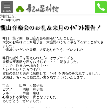
料理
イベント
ご案内
地図
別館日記
2006年09月21日
観山音楽会のお礼＆来月のｲﾍﾞﾝﾄ報告！
昨日、第２回 観山音楽会を開催いたしました。
大勢のお客様にご来場頂き、大盛況のうちに幕を下ろすことができ
ました。
ご来場いただいた皆様、大変ありがとうございました！
昨日お誕生日を迎えられた方にはサプライズも！
皆様大変素敵な声をお持ちで・・・ 驚きました。
ここで、昨日の一場面を！･･･
といきたいところですが、
皆様の笑顔と美声に感動して、ｼｬｯﾀｰを切るのを忘れてしました。
次回は、ちゃんと画に思い出を残すようにいたします。
司会 田中 万知子様
ピアノ 岡橋 和子様
フルート 甲斐 泉様
心癒される素敵な一夜となりました。
ありがとうございました。