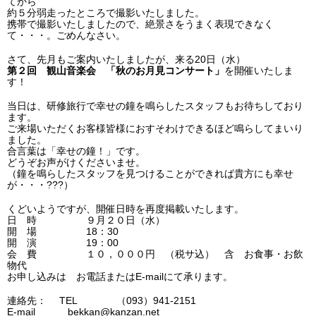
てから
約５分弱走ったところで撮影いたしました。
携帯で撮影いたしましたので、絶景さをうまく表現できなく
て・・・。ごめんなさい。
さて、先月もご案内いたしましたが、来る20日（水）
第２回 観山音楽会 「秋のお月見コンサート」
を開催いたしま
す！
当日は、研修旅行で幸せの鐘を鳴らしたスタッフもお待ちしており
ます。
ご来場いただくお客様皆様におすそわけできるほど鳴らしてまいり
ました。
合言葉は「幸せの鐘！」です。
どうぞお声がけくださいませ。
（鐘を鳴らしたスタッフを見つけることができれば貴方にも幸せ
が・・・???）
くどいようですが、開催日時を再度掲載いたします。
日 時 ９月２０日（水）
開 場 18：30
開 演 19：00
会 費 １０，０００円 （税サ込） 含 お食事・お飲
物代
お申し込みは お電話またはE-mailにて承ります。
連絡先： TEL （093）941-2151
E-mail bekkan@kanzan.net