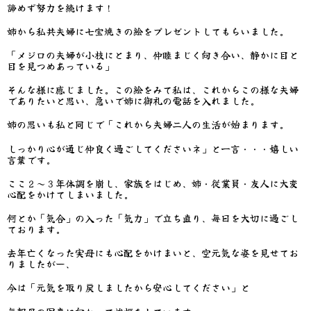
諦めず努力を続けます！
姉から私共夫婦に七宝焼きの絵をプレゼントしてもらいました。
「メジロの夫婦が小枝にとまり、仲睦まじく向き合い、静かに目と
目を見つめあっている」
そんな様に感じました。この絵をみて私は、これからこの様な夫婦
でありたいと思い、急いで姉に御礼の電話を入れました。
姉の思いも私と同じで「これから夫婦二人の生活が始まります。
しっかり心が通じ仲良く過ごしてくださいネ」と一言・・・嬉しい
言葉です。
ここ２～３年体調を崩し、家族をはじめ、姉・従業員・友人に大変
心配をかけてしまいました。
何とか「気合」の入った「気力」で立ち直り、毎日を大切に過ごし
ております。
去年亡くなった実母にも心配をかけまいと、空元気な姿を見せてお
りましたがー、
今は「元気を取り戻しましたから安心してください」と