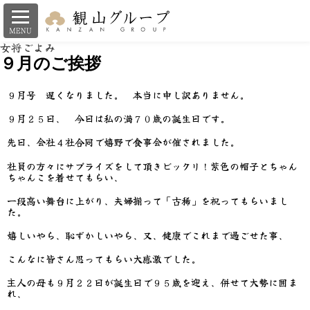
女将ごよみ
９月のご挨拶
９月号 遅くなりました。 本当に申し訳ありません。
９月２５日、 今日は私の満７０歳の誕生日です。
先日、会社４社合同で嬉野で食事会が催されました。
社員の方々にサプライズをして頂きビックリ！紫色の帽子とちゃん
ちゃんこを着せてもらい、
一段高い舞台に上がり、夫婦揃って「古稀」を祝ってもらいまし
た。
嬉しいやら、恥ずかしいやら、又、健康でこれまで過ごせた事、
こんなに皆さん思ってもらい大感激でした。
主人の母も９月２２日が誕生日で９５歳を迎え、併せて大勢に囲ま
れ、