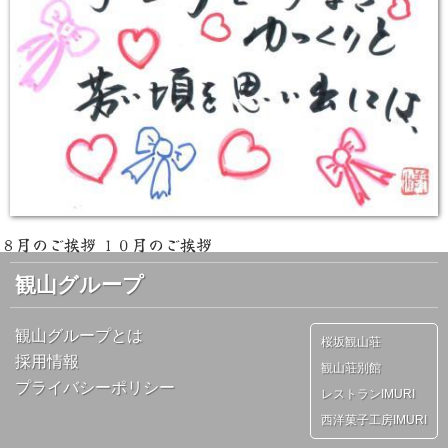
８月のご挨拶
１０月のご挨拶
観山グループ
観山グループとは
桜坂観山荘
採用情報
観山荘別館
プライバシーポリシー
レストランIMURI
西洋菓子工房IMURI