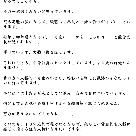
なるでしょうから、
今力一杯楽しみたいと思っています。
母も足腰の強いうちは、頑張って私共と一緒に泊りがけでいってお
ります。
毎年１学年違うだけで、「可愛い！」から「しっかり！」と随分成
長が見られますー。
輝いています、力強い物を感じます。
それにしても、自分自身にビックリしています。７０歳の自覚があ
りません。
昔の方は人格的にも重みが有り、味わいを増した風格がそなわって
いた様に思えます。
今の私にはまだまだ人としての深み・渋みも身についていません。
何とも言えぬ風格を醸し出すような雰囲気も感じられません。
努力が足りないのでしょうね・・・。
こののち、１０年元気で過ごせるならば、私らしい雰囲気を人様に
感じて頂ける様な人柄になりたいですネ。