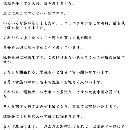
祝福を受けて３人共、涙を流しました。
思えば本当にアッという間ですネ。
いろいろな節が有りましたが、１つ１つクリアをして毎日、前を見
て坂を登ってきました。
これからは少しゆっくりと周りの事にも気を配り、
自分を大切に思ってゆこうと考えています。
私共夫婦は同級生です。この頃はお互いあっちこっちが痛む毎日で
すが、
まだまだ頑張れる、頑張ろうと自分に言い聞かせています。
９月は家族の中に５名もお誕生日を迎える人がいます。
それから、運動会・お寺参りと多忙な、ですが大変幸福な月でし
た。
そんな訳で女将ごよみが本日となり、重ねてお詫びいたします。
運動会は１０月に入って後３回程あります。
喜んで参加します。 だんだん高学年になれば、お友達と一緒にと