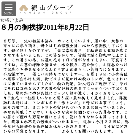
モバイル
PC
女将ごよみ
８月の御挨拶
2011年8月22日
８月号、 父の初盆も済み、ホッとしています。暑い中、大勢の
方々にお参り頂き、母をはじめ家族全員、心から感謝致しておりま
す。母と話したのですが、「父は幸福者ネ」と私達迄も幸福を感じ
させてもらいました。この場をかりて、皆様に深く御礼申し上げま
す。この暑さの為、お墓の花も１日で首がなえてしまい、可哀そう
ですね。お墓の掃除を済ませ、水を撒き、花を飾り、お線香をつけ
てお参りを済ませるとなんとも言えぬ清々しい気持ちになります。
不思議です。 優しい心持ちになります―。８月１９日に小倉南区
へ用事で出かけた処、街ではまだ見かけぬ秋のトンボ。色はきれい
には出ていませんでしたが、秋の気配。知人宅のご近所では、それ
はそれは立派な大きさの栗の実が枝の先までしっかりついておりま
した。壁の外に伸びた枝にビッシリ緑が濃く、イガイガもしっか
り!!生花に一枝欲しいなぁと思う程に栗が美しく見えました。再度
訪れる時には、トンボも名を「赤トンボ」と呼ばれる事でしょう。
周りの畑では、ミニトマトの実が色づいたままに残っていました。
やせた苦瓜（ニガウリ）も小さな実が何個かといった具合です。こ
の暑さで疲れた野菜が目にとまり、気になりながらも帰ってきまし
た。我家も水不足の苦瓜がついたまま―。 追伸；今月２３日は、勝
手ながら研修のため終日お休みいただきます。 ２４日は夕方
からの営業となります。 よろしくお願いいたします。 ｂ