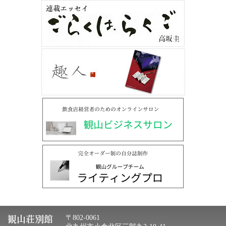
観山荘別館
〒802-0061