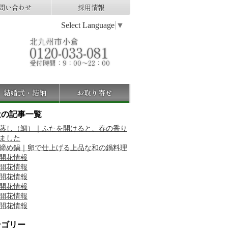
問い合わせ
採用情報
Select Language
▼
北九州市小倉
0120-033-081
受付時間：9：00～22：00
結婚式・結納
お取り寄せ
近の記事一覧
蒸し（鯛）｜ふたを開けると、春の香り
ました
締め鍋｜卵で仕上げる上品な和の鍋料理
開花情報
開花情報
開花情報
開花情報
開花情報
開花情報
テゴリー