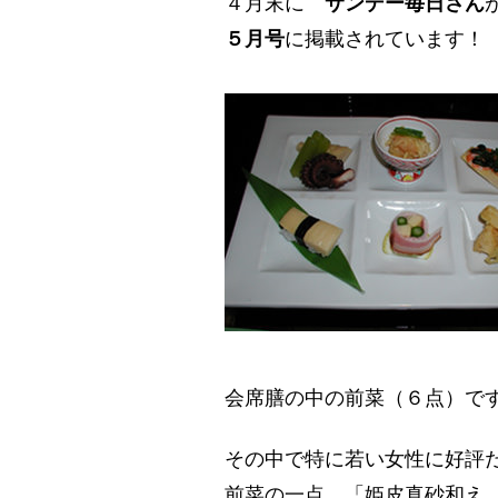
４月末に
サンデー毎日さん
５月号
に掲載されています！
会席膳の中の前菜（６点）で
その中で特に若い女性に好評
前菜の一点 「姫皮真砂和え