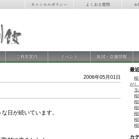
キャンセルポリシー
よくある質問
お
ご利用案内
イベント
地図・店舗情報
最
2006年05月01日
桜
がし
玉
桜
桜
桜
うな日が続いています。
桜
桜
桜
カ