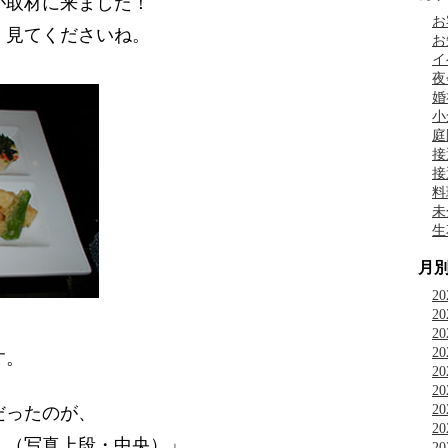
が取材に来ました！
お
 見てくださいね。
お
イ
夜
婚
小
庭
接
接
料
未
生
月
2
2
2
2
す。
2
2
2
だったのが、
2
 （写真上段・中央）」
2