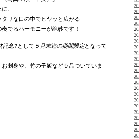
2
上に、
2
2
ッタリな口の中でヒヤッと広がる
2
の奏でるハーモニーが絶妙です！
2
2
2
材記念?として
５月末迄の期間限定
となって
2
2
2
2
、お刺身や、竹の子飯など９品ついていま
2
2
2
2
2
2
2
2
2
2
2
2