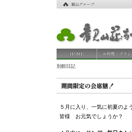
観山グループ
HOME
お料理・プラン
別館日記
期間限定の会席膳！
５月に入り、一気に初夏のよ
皆様 お元気でしょうか？