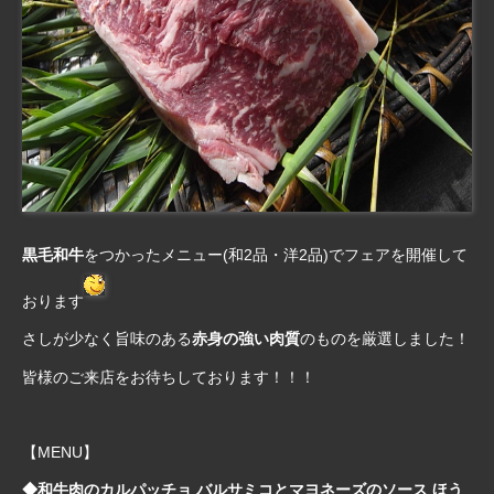
黒毛和牛
をつかったメニュー(和2品・洋2品)
でフェアを開催して
おります
さしが少なく旨味のある
赤身の強い肉質
のものを厳選しました！
皆様のご来店をお待ちしております！！！
【MENU】
◆和牛肉のカルパッチョ バルサミコとマヨネーズのソース ほう