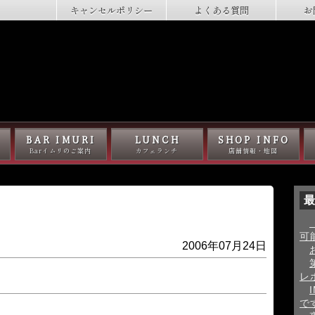
キャンセルポリシー
よくある質問
お
BAR IMURI
LUNCH
SHOP INFO
Barイムリのご案内
カフェランチ
店舗情報・地図
最
可
2006年07月24日
レ
で