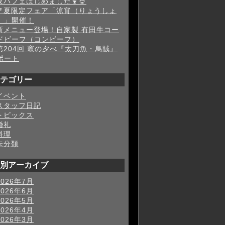
夜パフェはじめました🍹🍨
🎐夏限定フェア「涼宵（りょうしょ
）」開催！
新メニュー登場！自家製 有田牛コー
ドビーフ（コンビーフ）
第204回 竈の夕べ『太刀魚・烏賊』
ポート
テゴリー
イベント
スタッフ日記
トピックス
婚礼
料理
未分類
別アーカイブ
2026年7月
2026年6月
2026年5月
2026年4月
2026年3月