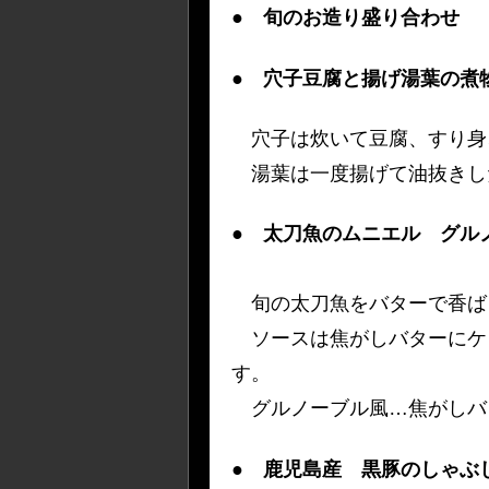
●
旬のお造り盛り合わせ
●
穴子豆腐と揚げ湯葉の煮
穴子は炊いて豆腐、すり身
湯葉は一度揚げて油抜きし
●
太刀魚のムニエル グル
旬の太刀魚をバターで香ば
ソースは焦がしバターにケ
す。
グルノーブル風…焦がしバ
●
鹿児島産 黒豚のしゃぶ