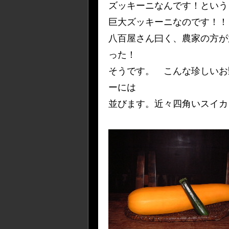
ズッキーニなんです！という
巨大ズッキーニなのです！！
八百屋さん曰く、農家の方が
った！
そうです。 こんな珍しいお
ーには
並びます。近々四角いスイカ