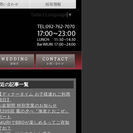
問い合わせ
採用情報
Select Language
▼
WEDDING
CONTACT
結婚式
お問い合わせ
近の記事一覧
【ディナータイム お子様連れご利用
能日】
お盆期間 特別営業のお知らせ
第205回 竈の夕べ『海老とおこぜ』
ポート
IMURIでBBQが楽しめるってご存知
すか？