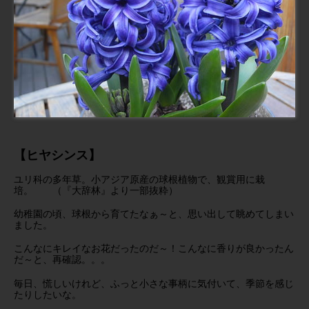
【ヒヤシンス】
ユリ科の多年草。小アジア原産の球根植物で、観賞用に栽
培。 （『大辞林』より一部抜粋）
幼稚園の頃、球根から育てたなぁ～と、思い出して眺めてしまい
ました。
こんなにキレイなお花だったのだ～！こんなに香りが良かったん
だ～と、再確認。。。
毎日、慌しいけれど、ふっと小さな事柄に気付いて、季節を感じ
たりしたいな。