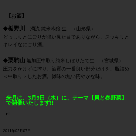
【お酒】
楯野川
◆
濁流 純米吟醸 生 （山形県）
どっしりとにごりが強い見た目でありながら、スッキリと
キレイなにごり酒。
栗駒山
◆
無加圧中取り純米しぼりたて生 （宮城県）
圧力をかけずに搾り、酒質の一番良い部分だけを、瓶詰め
＜中取り＞したお酒。雑味の無い円やかな味。
来月は、3月9日（水）に、テーマ【貝と春野菜】
で開催いたします!!
r.i
2011年02月07日