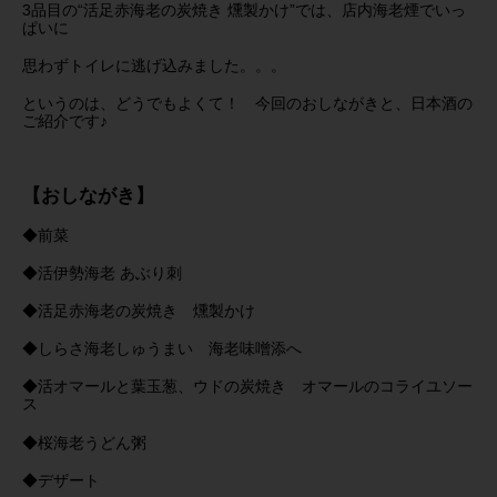
3品目の“活足赤海老の炭焼き 燻製かけ”では、店内海老煙でいっ
ぱいに
思わずトイレに逃げ込みました。。。
というのは、どうでもよくて！ 今回のおしながきと、日本酒の
ご紹介です♪
【おしながき】
◆前菜
◆活伊勢海老 あぶり刺
◆活足赤海老の炭焼き 燻製かけ
◆しらさ海老しゅうまい 海老味噌添へ
◆活オマールと葉玉葱、ウドの炭焼き オマールのコライユソー
ス
◆桜海老うどん粥
◆デザート