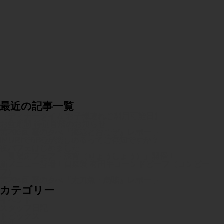
最近の記事一覧
【ディナータイム お子様連れご利用可能日】
お盆期間 特別営業のお知らせ
第205回 竈の夕べ『海老とおこぜ』レポート
IMURIでBBQが楽しめるってご存知ですか？
夜パフェはじめました🍹🍨
🎐夏限定フェア「涼宵（りょうしょう）」開催！
新メニュー登場！自家製 有田牛コーンドビーフ（コンビー
フ）
第204回 竈の夕べ『太刀魚・烏賊』レポート
カテゴリー
イベント
スタッフ日記
トピックス