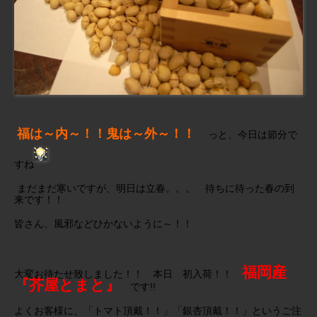
福は～内～！！鬼は～外～！！
っと、今日は節分で
すね
まだまだ寒いですが、明日は立春。。。 待ちに待った春の到
来です！！
皆さん、風邪などひかないように～！！
福岡産
大変お待たせ致しました！！ 本日 初入荷！！
『芥屋とまと』
です!!
よくお客様に、「トマト頂戴！！」「銀杏頂戴！！」というご注