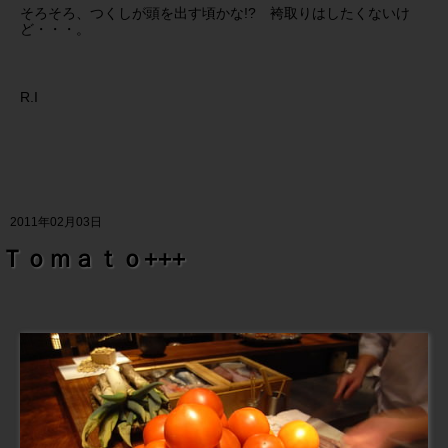
そろそろ、つくしが頭を出す頃かな!? 袴取りはしたくないけ
ど・・・。
R.I
2011年02月03日
Ｔｏｍａｔｏ+++