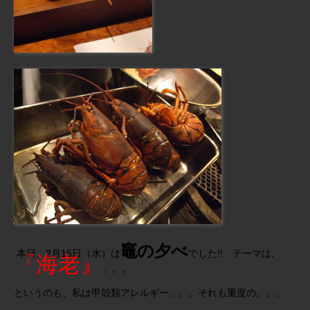
竈の夕べ
本日、2月16日（水）は
でした!! テーマは,
『海老』
。。。
というのも、私は甲殻類アレルギー。。。それも重度の。。。