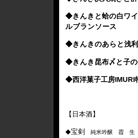
◆きんきと蛤の白ワイ
ルブランソース
◆きんきのあらと浅利
◆きんき昆布〆と子の
◆西洋菓子工房IMUR
【日本酒】
宝剣
◆
純米吟醸 霞 生