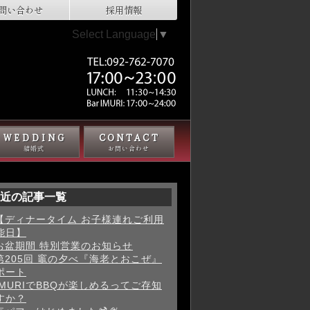
問い合わせ
採用情報
Select Language
▼
WEDDING
CONTACT
結婚式
お問い合わせ
近の記事一覧
【ディナータイム お子様連れご利用
能日】
お盆期間 特別営業のお知らせ
第205回 竈の夕べ『海老とおこぜ』
ポート
IMURIでBBQが楽しめるってご存知
すか？