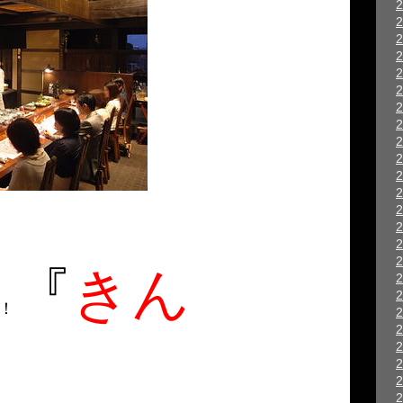
『
きん
！