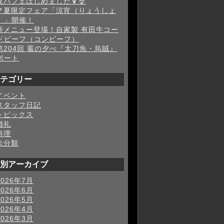
夜パフェはじめました🍹🍨
🎐夏限定フェア「涼宵（りょうしょ
）」開催！
新メニュー登場！自家製 有田牛コー
ドビーフ（コンビーフ）
第204回 竈の夕べ『太刀魚・烏賊』
ポート
テゴリー
イベント
スタッフ日記
トピックス
婚礼
料理
未分類
別アーカイブ
2026年7月
2026年6月
2026年5月
2026年4月
2026年3月