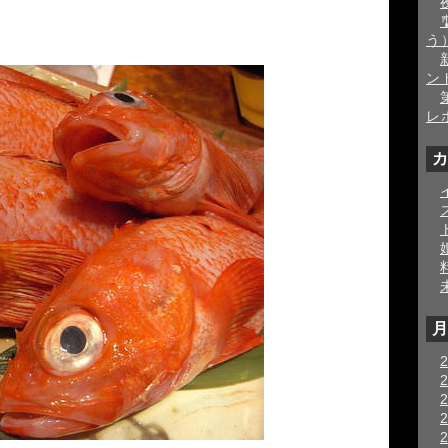
う
ン
レ
カ
月