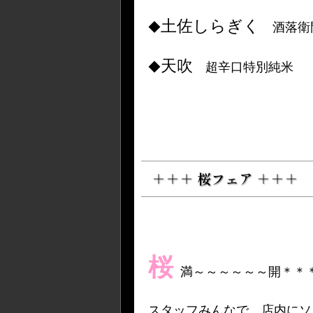
土佐しらぎく
◆
酒落衛
天吹
◆
超辛口特別純米 
＋＋＋ 桜フェア ＋＋＋
桜
満～～～～～～開＊＊
スタッフみんなで、店内にソ