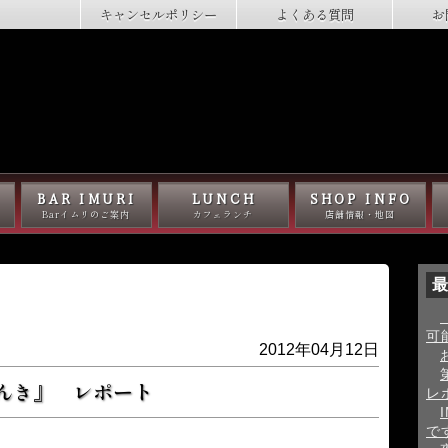
キャンセルポリシー
よくある質問
お
BAR IMURI
LUNCH
SHOP INFO
Barイムリのご案内
カフェランチ
店舗情報・地図
最
可
2012年04月12日
んき』 レポート
レ
で