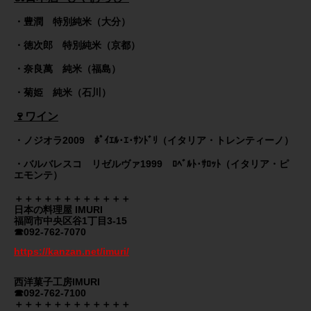
・豊潤 特別純米（大分）
・徳次郎 特別純米（京都）
・奈良萬 純米（福島）
・菊姫 純米（石川）
🍷ワイン
・ノジオラ2009 ﾎﾟｲｴﾙ･ｴ･ｻﾝﾄﾞﾘ（イタリア・トレンティーノ）
・バルバレスコ リゼルヴァ1999 ﾛﾍﾞﾙﾄ･ｻﾛｯﾄ（イタリア・ピ
エモンテ）
＋＋＋＋＋＋＋＋＋＋＋＋
日本の料理屋 IMURI
福岡市中央区谷1丁目3-15
☎︎092-762-7070
https://kanzan.net/imuri/
西洋菓子工房IMURI
☎︎092-762-7100
＋＋＋＋＋＋＋＋＋＋＋＋