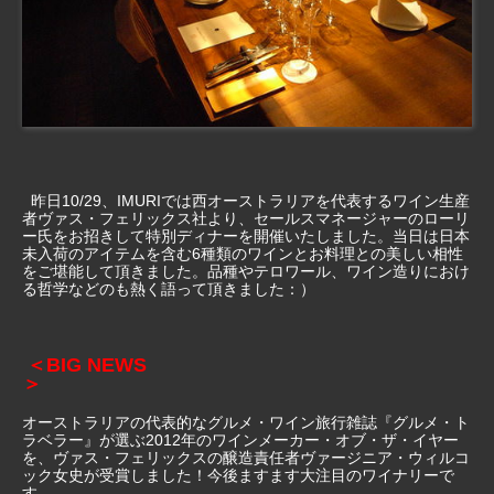
昨日10/29、IMURIでは西オーストラリアを代表するワイン生産
者ヴァス・フェリックス社より、セールスマネージャーのローリ
ー氏をお招きして特別ディナーを開催いたしました。当日は日本
未入荷のアイテムを含む6種類のワインとお料理との美しい相性
をご堪能して頂きました。品種やテロワール、ワイン造りにおけ
る哲学などのも熱く語って頂きました：）
＜BIG NEWS
＞
オーストラリアの代表的なグルメ・ワイン旅行雑誌『グルメ・ト
ラベラー』が選ぶ2012年のワインメーカー・オブ・ザ・イヤー
を、ヴァス・フェリックスの醸造責任者ヴァージニア・ウィルコ
ック女史が受賞しました！今後ますます大注目のワイナリーで
す。