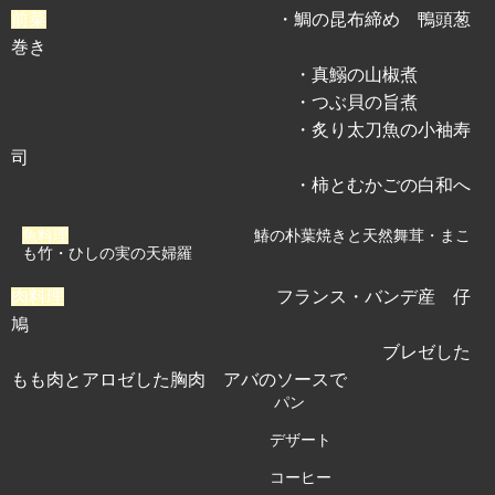
前菜
・鯛の昆布締め 鴨頭葱
巻き
・真鰯の山椒煮
・つぶ貝の旨煮
・炙り太刀魚の小袖寿
司
・柿とむかごの白和へ
魚料理
鰆の朴葉焼きと天然舞茸・まこ
も竹・ひしの実の天婦羅
肉料理
フランス・バンデ産 仔
鳩
ブレゼした
もも肉とアロゼした胸肉 アバのソースで
パン
デザート
コーヒー