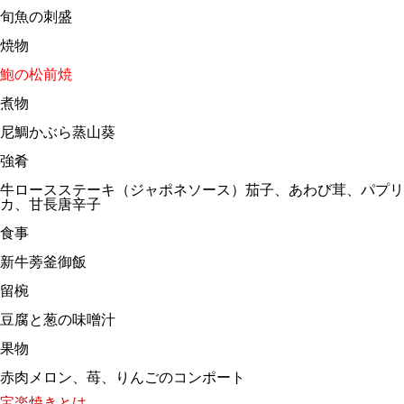
旬魚の刺盛
焼物
鮑の松前焼
煮物
尼鯛かぶら蒸山葵
強肴
牛ロースステーキ（ジャポネソース）茄子、あわび茸、パプリ
カ、甘長唐辛子
食事
新牛蒡釜御飯
留椀
豆腐と葱の味噌汁
果物
赤肉メロン、苺、りんごのコンポート
宝楽焼きとは