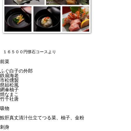
１６５００円懐石コースより
前菜
ふぐ白子の外郎
鉄扇海老
市松燻製
慈姑松風
網傘柚子
焼なまこ
竹千社唐
吸物
鮟肝真丈清汁仕立てつる菜、柚子、金粉
刺身