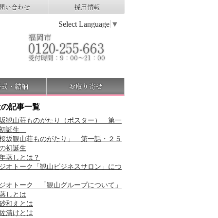
問い合わせ
採用情報
Select Language
▼
福岡市
0120-255-663
受付時間：9：00～21：00
婚式・結納
お取り寄せ
近の記事一覧
坂観山荘ものがたり（ポスター） 第一
 初誕生
桜坂観山荘ものがたり」 第一話・２５
の初誕生
年蒸しとは？
ジオトーク「観山ビジネスサロン」につ
ジオトーク 「観山グループについて」
蒸しとは
砂和えとは
佐漬けとは