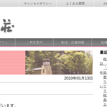
キャンセルポリシー
よくある質問
お
プラン
ご利用案内
地図・店舗情報
結
最
桜
話
「
年前
豊
2010年01月13日
ラ
いて
ラ
桜
真
土
ざいます。