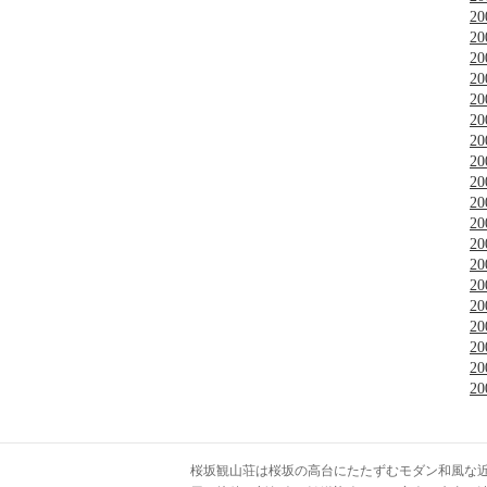
2
2
2
2
2
2
2
2
2
2
2
2
2
2
2
2
2
2
2
桜坂観山荘は桜坂の高台にたたずむモダン和風な