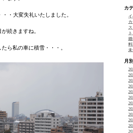
カ
・・・大変失礼いたしました。
イ
カ
ス
日が続きますね。
ト
婚
料
したら私の車に積雪・・・。
未
月
2
2
2
2
2
2
2
2
2
2
2
2