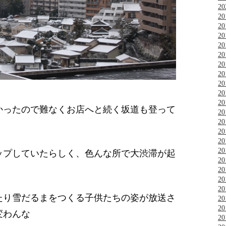
2
2
2
2
2
2
2
2
2
2
2
かったので難なくお店へと続く坂道も登って
2
2
2
2
2
ップしていたらしく、色んな所で大渋滞が起
2
2
2
2
たり雪だるまをつくる子供たちの姿が放送さ
2
2
変わんな
2