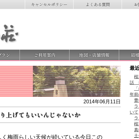
キャンセルポリシー
よくある質問
お
プラン
ご利用案内
地図・店舗情報
結
最
桜
話
「
年前
豊
2014年06月11日
ラ
いて
り上げてもいいんじゃないか
ラ
桜
真
土
しく梅雨らしい天候が続いている今日この