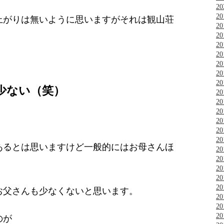
2
2
上がりは無いように思いますがそれは観山荘
2
2
2
2
2
2
2
少ない（笑）
2
2
2
2
2
2
あるとは思いますけど一般的にはお母さんほ
2
2
。
2
2
2
お父さんも少なくないと思います。
2
2
2
のが