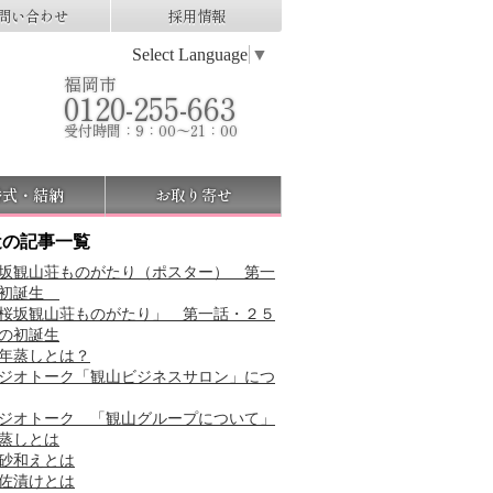
問い合わせ
採用情報
Select Language
▼
福岡市
0120-255-663
受付時間：9：00～21：00
婚式・結納
お取り寄せ
近の記事一覧
坂観山荘ものがたり（ポスター） 第一
 初誕生
桜坂観山荘ものがたり」 第一話・２５
の初誕生
年蒸しとは？
ジオトーク「観山ビジネスサロン」につ
ジオトーク 「観山グループについて」
蒸しとは
砂和えとは
佐漬けとは