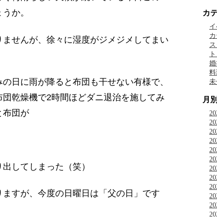
ょうか。
カ
イ
カ
りませんが、徐々に湿度がジメジメしてまい
ス
ト
婚
料
みの日に雨が降ると布団も干せない有様で、
未
布団乾燥機で2時間ほどダニ退治を施してみ
月
と布団が
2
2
2
2
2
2
り出してしまった（笑）
2
2
2
りますが、今度の日曜日は「父の日」です
2
2
2