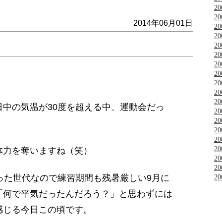
2
2
2014年06月01日
2
2
2
2
2
2
2
2
2
中の気温が30度を超える中、運動会だっ
2
2
2
2
2
体力を奪いますね（笑）
2
2
った世代なので練習期間も残暑厳しい9月に
2
「何で平気だったんだろう？」と思わずには
感じる今日この頃です。