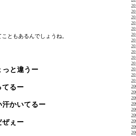
2
2
2
2
2
2
てこともあるんでしょうね。
2
2
2
2
2
ょっと違うー
2
2
2
ってるー
2
2
2
い汗かいてるー
2
2
2
だぜぇー
2
2
2