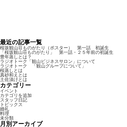
最近の記事一覧
桜坂観山荘ものがたり（ポスター） 第一話 初誕生
「桜坂観山荘ものがたり」 第一話・２５年前の初誕生
豊年蒸しとは？
ラジオトーク「観山ビジネスサロン」について
ラジオトーク 「観山グループについて」
桜蒸しとは
真砂和えとは
土佐漬けとは
カテゴリー
イベント
カテゴリを追加
スタッフ日記
トピックス
婚礼
料理
未分類
月別アーカイブ