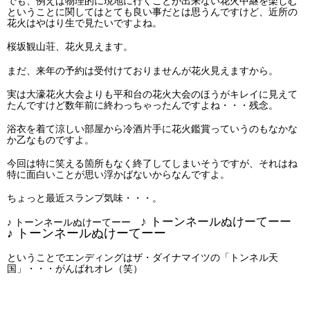
でも、例えば物理的に現地に行くことが出来ない花火中継を楽しむ
ということに関してはとても良い事だとは思うんですけど、近所の
花火はやはり生で見たいですよね。
桜坂観山荘、花火見えます。
まだ、来年の予約は受付けておりませんが花火見えますから。
実は大濠花火大会よりも平和台の花火大会のほうがキレイに見えて
たんですけど数年前に終わっちゃったんですよね・・・残念。
浴衣を着て涼しい部屋から冷酒片手に花火鑑賞っていうのもなかな
か乙なものですよ。
今回は特に笑える箇所もなく終了してしまいそうですが、それはね
特に面白いことが思い浮かばないからなんですよ。
ちょっと最近スランプ気味・・・。
♪ トーンネールぬけーてーー
♪ トーンネールぬけーてーー
♪ トーンネールぬけーてー
ー
ということでエンディングはザ・ダイナマイツの「トンネル天
国」・・・がんばれオレ（笑）