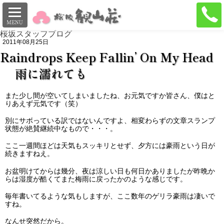
料理
イベント
ご案内
地図
桜坂スタッフブログ
2011年08月25日
Raindrops Keep Fallin’ On My Head
雨に濡れても
また少し間が空いてしまいましたね、お元気ですか皆さん、僕はと
りあえず元気です（笑）
別にサボっている訳ではないんですよ、相変わらずの文章スランプ
状態が絶賛継続中なもので・・・。
ここ一週間ほどは天気もスッキリとせず、夕方には豪雨という日が
続きますねえ。
お盆明けてからは幾分、夜は涼しい日も何日かありましたが昨晩か
らは湿度が酷くてまた梅雨に戻ったかのような感じです。
毎年書いてるような気もしますが、ここ数年のゲリラ豪雨は凄いで
すね。
なんせ突然だから。