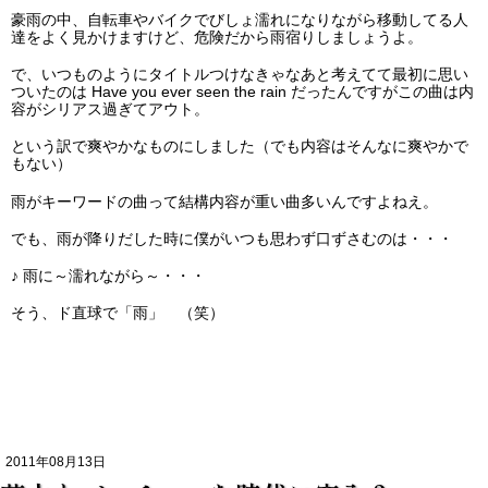
豪雨の中、自転車やバイクでびしょ濡れになりながら移動してる人
達をよく見かけますけど、危険だから雨宿りしましょうよ。
で、いつものようにタイトルつけなきゃなあと考えてて最初に思い
ついたのは Have you ever seen the rain だったんですがこの曲は内
容がシリアス過ぎてアウト。
という訳で爽やかなものにしました（でも内容はそんなに爽やかで
もない）
雨がキーワードの曲って結構内容が重い曲多いんですよねえ。
でも、雨が降りだした時に僕がいつも思わず口ずさむのは・・・
♪ 雨に～濡れながら～・・・
そう、ド直球で「雨」 （笑）
2011年08月13日