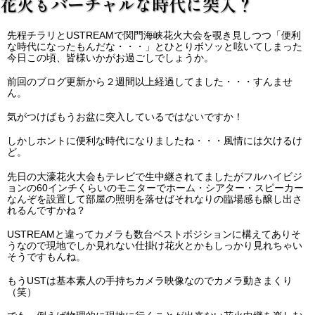
花火もバーチャルな時代に突入？
先程チラリとUSTREAMで関門海峡花火大会を覗き見しつつ「便利
な時代になったもんだな・・・」とひとりボソッと呟いてしまった
今日この頃、皆様いかがお過ごしでしょうか。
前回のブログ更新から２週間以上経過してました・・・すんませ
ん。
気がつけばもうお盆に突入しているではないですか！
しかしホントに便利な時代になりましたね・・・風情には欠けるけ
ど。
先日の大濠花火大会もテレビで生中継されてましたがフルハイビジ
ョンの60インチくらいのモニターでホーム・シアター・スピーカー
なんぞを設置して部屋の照明を落せばそれなりの臨場感も醸し出さ
れるんですかね？
USTREAMと違ってカメラも数台ベストポジションに構えてありそ
うなので現地でしか見れない仕掛け花火とかもしっかり見れちゃい
そうですもんね。
もうUSTは基本素人の手持ちカメラ映像なのでカメラ動きまくり
（笑）