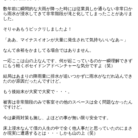
数年前に瞬間的な大雨が降った時には従業員しか通らない非常口か
ら雨水が浸水してきて非常階段が滝と化してしまったことがありま
した。
そりゃあもうビックリしましたよ！
「ああ、マイナスイオンが大量に発生されて気持ちいいなあ～」
なんて余裕をかましてる場合ではありません。
一応ここは山の上なんです、何が起こっているのか一瞬理解できず
にもう軽くポセイドンアドベンチャーな気分ですよ（笑）
結局はあまりの降雨量に排水が追いつかずに雨水がなだれ込んでき
たのが原因だったんですけど。
もう後始末が大変で大変で・・・。
被害は非常階段のみで客室その他のスペースは全く問題なかったん
ですけど。
今は豪雨対策も施し、よほどの事が無い限り安全です。
床上浸水なんて僕の人生の中で全く他人事だと思っていたのにまさ
か現実に遭遇するとは・・・しかも山の上（笑）