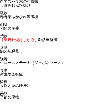
白アスパラ木の芽味噌
天豆みじん粉揚げ
吸物
春野菜ふかひれ沢煮椀
刺身
旬魚の刺盛
焼物
甘鯛若狭焼はじかみ
、独活当座煮
蒸物
鮑の新緑蒸し
強肴
牛ロースステーキ（ジャポネソース）
食事
新生姜釜御飯
留椀
豆腐と葱の味噌汁
果物
季節の果物