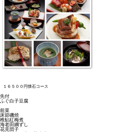
１６５００円懐石コース
先付
ふぐ白子豆腐
前菜
床節磯焼
稚鮎紅梅煮
海老田綱ずし
花見団子